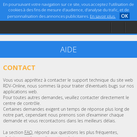
En poursuivant votre navigation sur ce site, vous acceptez l'utilisation de
cookies à des fins de mesure d'audience, d'analyse du trafic, et de
OK
personnalisation des annonces publicitaires.
En savoir plus.
Accueil
Aide
Mentions légales
AIDE
CONTACT
Vous vous apprêtez à contacter le support technique du site web
RDV-Online, nous sommes là pour traiter d’éventuels bugs sur nos
applications web.
Pour toutes autres demandes, veuillez contacter directement le
centre de contrôle.
Certaines demandes exigent un temps de réponse plus long de
notre part, cependant nous prenons soin d’examiner chaque
demande et vous recontactons dans les meilleurs délais.
La section
FAQ
, répond aux questions les plus fréquentes,